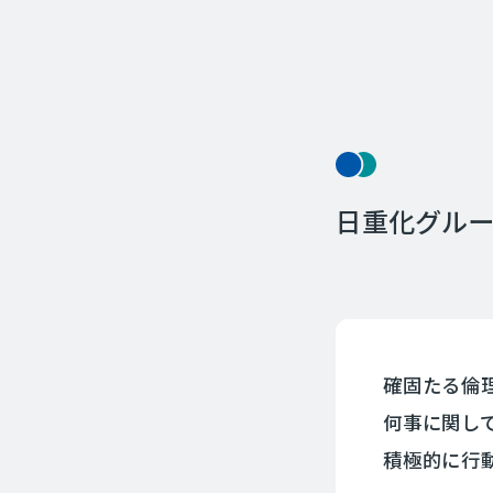
日重化グル
確固たる倫
何事に関し
積極的に行