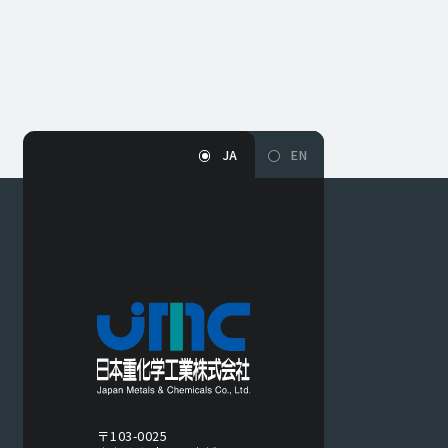
JA
EN
〒103-0025