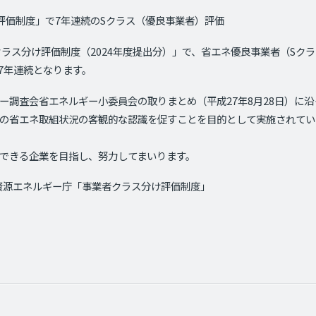
評価制度」で7年連続の
S
クラス（優良事業者）評価
クラス分け評価制度（
2024
年度提出分）」で、省エネ優良事業者（
S
クラ
7年連続となります。
ー調査会省エネルギー小委員会の取りまとめ（平成
27
年
8
月
28
日）に沿
の省エネ取組状況の客観的な認識を促すことを目的として実施されてい
できる企業を目指し、努力してまいります。
資源エネルギー庁「事業者クラス分け評価制度」